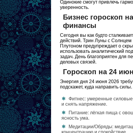
Одинокие смогут привлечь гарм
уверенность.
Бизнес гороскоп на
финансы
Сегодня вы как будто сталкива
действий. Трин Луны с Солнцем 
Плутоном предупреждает о скры
использовать аналитический под
задач. День благоприятен для п
деловых связей.
Гороскоп на 24 ию
Энергия дня 24 июня 2026 требу
подскажет, куда направить силы.
Фитнес: умеренные силовые 
и снять напряжение.
Питание: лёгкая пища с ово
ясность ума.
Медитации/Обряды: медитаци
концентрацию и спокойствие.