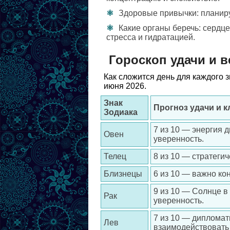
Здоровые привычки: планиру
Какие органы беречь: сердце
стресса и гидратацией.
Гороскоп удачи и в
Как сложится день для каждого 
июня 2026.
Знак
Прогноз удачи и 
Зодиака
7 из 10 — энергия 
Овен
уверенность.
Телец
8 из 10 — стратеги
Близнецы
6 из 10 — важно ко
9 из 10 — Солнце в
Рак
уверенность.
7 из 10 — дипломат
Лев
взаимодействовать