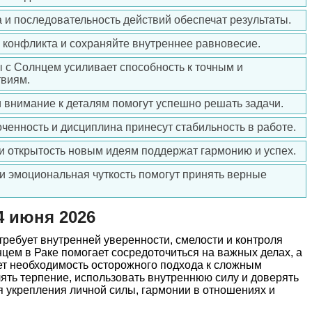
а и последовательность действий обеспечат результаты.
е конфликта и сохраняйте внутреннее равновесие.
ы с Солнцем усиливает способность к точным и
виям.
 и внимание к деталям помогут успешно решать задачи.
оченность и дисциплина принесут стабильность в работе.
 и открытость новым идеям поддержат гармонию и успех.
 и эмоциональная чуткость помогут принять верные
4 июня 2026
требует внутренней уверенности, смелости и контроля
цем в Раке помогает сосредоточиться на важных делах, а
ет необходимость осторожного подхода к сложным
лять терпение, использовать внутреннюю силу и доверять
я укрепления личной силы, гармонии в отношениях и