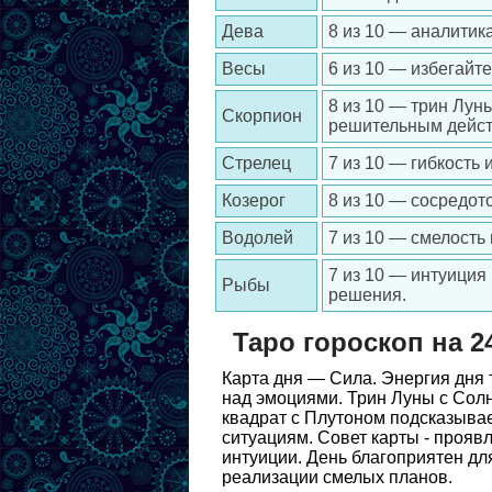
Дева
8 из 10 — аналитик
Весы
6 из 10 — избегайт
8 из 10 — трин Лун
Скорпион
решительным дейст
Стрелец
7 из 10 — гибкость
Козерог
8 из 10 — сосредот
Водолей
7 из 10 — смелость
7 из 10 — интуиция
Рыбы
решения.
Таро гороскоп на 2
Карта дня — Сила. Энергия дня 
над эмоциями. Трин Луны с Солн
квадрат с Плутоном подсказыва
ситуациям. Совет карты - прояв
интуиции. День благоприятен дл
реализации смелых планов.