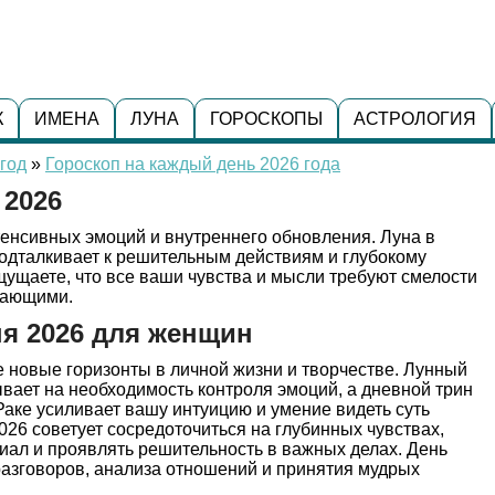
К
ИМЕНА
ЛУНА
ГОРОСКОПЫ
АСТРОЛОГИЯ
год
»
Гороскоп на каждый день 2026 года
 2026
тенсивных эмоций и внутреннего обновления. Луна в
подталкивает к решительным действиям и глубокому
ощущаете, что все ваши чувства и мысли требуют смелости
ужающими.
ня 2026 для женщин
е новые горизонты в личной жизни и творчестве. Лунный
вает на необходимость контроля эмоций, а дневной трин
аке усиливает вашу интуицию и умение видеть суть
026 советует сосредоточиться на глубинных чувствах,
иал и проявлять решительность в важных делах. День
разговоров, анализа отношений и принятия мудрых