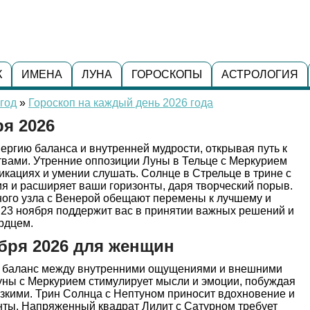
К
ИМЕНА
ЛУНА
ГОРОСКОПЫ
АСТРОЛОГИЯ
год
»
Гороскоп на каждый день 2026 года
ря 2026
нергию баланса и внутренней мудрости, открывая путь к
твами. Утренние оппозиции Луны в Тельце с Меркурием
икациях и умении слушать. Солнце в Стрельце в трине с
я и расширяет ваши горизонты, даря творческий порыв.
ного узла с Венерой обещают перемены к лучшему и
а 23 ноября поддержит вас в принятии важных решений и
рдцем.
ября 2026 для женщин
 баланс между внутренними ощущениями и внешними
уны с Меркурием стимулирует мысли и эмоции, побуждая
лизкими. Трин Солнца с Нептуном приносит вдохновение и
нты. Напряженный квадрат Лилит с Сатурном требует