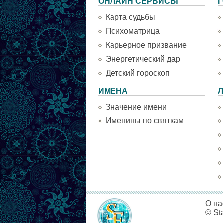
ОНЛАЙН СЕРВИСЫ
Г
Карта судьбы
Психоматрица
Карьерное призвание
Энергетический дар
Детский гороскоп
ИМЕНА
Л
Значение имени
Именины по святкам
О на
© St