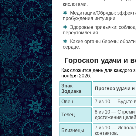
кислотами.
Медитации/Обряды: эффекти
пробуждения интуиции.
Здоровые привычки: соблюд
переутомления.
Какие органы беречь: обрат
сердце.
Гороскоп удачи и в
Как сложится день для каждого 
ноября 2026.
Знак
Прогноз удачи и
Зодиака
Овен
7 из 10 — Будьте
8 из 10 — Стреми
Телец
достижения целей
7 из 10 — Исполь
Близнецы
контактов.