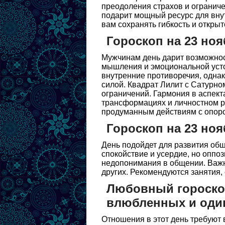
преодоления страхов и огранич
подарит мощный ресурс для внут
вам сохранять гибкость и открыт
Гороскоп на 23 ноя
Мужчинам день дарит возможнос
мышления и эмоциональной уст
внутренние противоречия, однак
силой. Квадрат Лилит с Сатурно
ограничений. Гармония в аспект
трансформациях и личностном р
продуманным действиям с опоро
Гороскоп на 23 ноя
День подойдет для развития общ
спокойствие и усердие, но опп
недопонимания в общении. Важн
других. Рекомендуются занятия
Любовный гороскоп
влюбленных и оди
Отношения в этот день требуют 