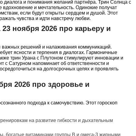
о диалога и понимания желаний партнёра. Трин Солнца с
 вдохновение и мечтательность. Одинокие получат
омствам, если будут открыты сердцем и душой. Этот
ражать чувства и идти навстречу любви.
 23 ноября 2026 про карьеру и
я важных решений и налаживания коммуникаций.
ебует ясности и терпения в диалогах. Гармоничные
акже трин Урана с Плутоном стимулируют инновации и
ит с Сатурном напоминает об ответственности и
сосредоточиться на долгосрочных целях и проявлять
бря 2026 про здоровье и
осознанного подхода к самочувствию. Этот гороскоп
тренировкам на развитие гибкости и дыхательным
ы, богатые витаминами группы В и омега-3 жирными