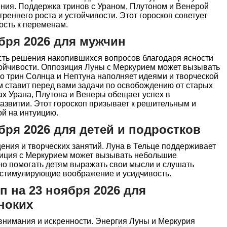
ения. Поддержка тринов с Ураном, Плутоном и Венерой
реннего роста и устойчивости. Этот гороскоп советует
ость к переменам.
бря 2026 для мужчин
ть решения накопившихся вопросов благодаря ясности
ойчивости. Оппозиция Луны с Меркурием может вызывать
о трин Солнца и Нептуна наполняет идеями и творческой
м ставит перед вами задачи по освобождению от старых
ах Урана, Плутона и Венеры обещает успех в
азвитии. Этот гороскоп призывает к решительным и
й на интуицию.
бря 2026 для детей и подростков
ения и творческих занятий. Луна в Тельце поддерживает
озиция с Меркурием может вызывать небольшие
о помогать детям выражать свои мысли и слушать
, стимулирующие воображение и усидчивость.
 на 23 ноября 2026 для
ноких
внимания и искренности. Энергия Луны и Меркурия