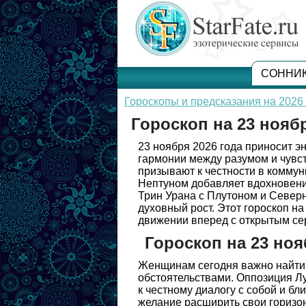
СОННИ
Гороскопы и предсказания на 2026 
Гороскоп на 23 нояб
23 ноября 2026 года приносит э
гармонии между разумом и чувс
призывают к честности в коммун
Нептуном добавляет вдохновени
Трин Урана с Плутоном и Север
духовный рост. Этот гороскоп н
движении вперед с открытым се
Гороскоп на 23 но
Женщинам сегодня важно найти
обстоятельствами. Оппозиция Л
к честному диалогу с собой и б
желание расширить свои горизо