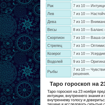
Рак
7 из 10 — Интуиц
Лев
7 из 10 — Настойч
Дева
7 из 10 — Вниман
Весы
8 из 10 — Баланс
Скорпион
7 из 10 — Ваша с
Стрелец
7 из 10 — Оптими
Козерог
7 из 10 — Усерди
Водолей
9 из 10 — Оригин
7 из 10 — Чувств
Рыбы
решения.
Таро гороскоп на 2
Таро гороскоп на 23 ноября пр
интуиции, внутреннего знания и
внутреннему голосу и доверитьс
тишине и исследовать скрытые с