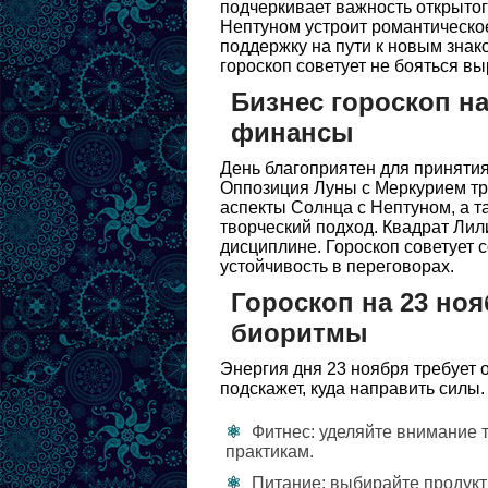
подчеркивает важность открытог
Нептуном устроит романтическое
поддержку на пути к новым знак
гороскоп советует не бояться вы
Бизнес гороскоп на
финансы
День благоприятен для приняти
Оппозиция Луны с Меркурием тр
аспекты Солнца с Нептуном, а т
творческий подход. Квадрат Лил
дисциплине. Гороскоп советует 
устойчивость в переговорах.
Гороскоп на 23 ноя
биоритмы
Энергия дня 23 ноября требует 
подскажет, куда направить силы.
Фитнес: уделяйте внимание 
практикам.
Питание: выбирайте продукт