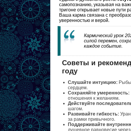
самопознанию, указывая на важн
тригоне открывает новые пути р
Ваша карма связана с преобразо
уверенностью и верой.
Кармический урок 20
силой перемен, сохр
каждое событие.
Советы и рекоменда
году
Слушайте интуицию:
Рыбьи
сердцем.
Сохраняйте умеренность:
отношения к желаниям.
Действуйте последовател
шагом.
Развивайте гибкость:
Уран
за рамки привычного.
Поддерживайте внутренн
душевное равновесие через 