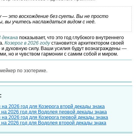
у — это восхождение без суеты. Вы не просто
, вы учитесь наслаждаться видом с неё.
3 декана
показывает, что это год глубокого внутреннего
а.
Козерог в 2026 году
становится архитектором своей
ю и духовную силу. Ваши усилия будут вознаграждены —
и, но и чувством гармонии с самим собой и миром.
-мейкер по эзотерике.
:
п на 2026 год для Козерога вторй декады знака
п на 2026 год для Водолея первой декады знака
п на 2026 год для Козерога первой декады знака
п на 2026 год для Водолея второй декады знака