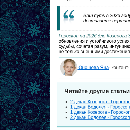
Ваш путь в 2026 год
достигаете вершины
Гороскоп на 2026 для Козерога 
обновления и устойчивого успех
судьбы, сочетая разум, интуици
не только внешними достижениям
Юношева Яна
- контент
Читайте другие статьи
2 декан Козерога - Гороско
1 декан Водолея - Гороско
1 декан Козерога - Гороско
2 декан Водолея - Гороско