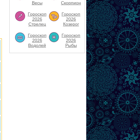
Весы
Скорпион
Гороскоп
Гороскоп
2026
2026
Стрелец
Козерог
Гороскоп
Гороскоп
2026
2026
Водолей
Рыбы