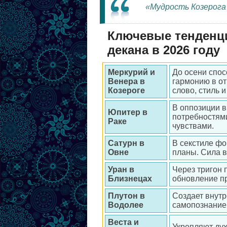
«Мудрость Козерога 
Ключевые тенденци
декана в 2026 году
Меркурий и
До осени спос
Венера в
гармонию в от
Козероге
слово, стиль и
В оппозиции 
Юпитер в
потребностями
Раке
чувствами.
Сатурн в
В секстиле фо
Овне
планы. Сила в
Уран в
Через тригон 
Близнецах
обновление п
Плутон в
Создает внут
Водолее
самопознание 
Веста и
Укрепляют ду