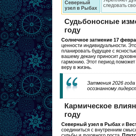
Северный
следовать св
узел в Рыбах
Судьбоносные измен
году
Солнечное затмение 17 февр
ценности индивидуальности. Это
планировать будущее с ясность
вашему декану приносит духовн
гармонию. Этот период поможет о
веру в жизнь.
Затмения 2026 года
осознанному лидерст
Кармическое влияни
году
Северный узел в Рыбах
и
Вес
соединиться с внутренним смыс
судьбы и духовного роста.
Плуто