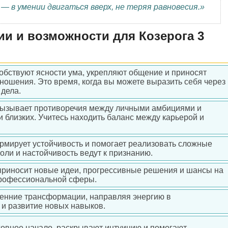
— в умении двигаться вверх, не теряя равновесия.»
и и возможности для Козерога 3
обствуют ясности ума, укрепляют общение и приносят
ношения. Это время, когда вы можете выразить себя через
 дела.
вызывает противоречия между личными амбициями и
 близких. Учитесь находить баланс между карьерой и
рмирует устойчивость и помогает реализовать сложные
оли и настойчивость ведут к признанию.
приносит новые идеи, прогрессивные решения и шансы на
рофессиональной сферы.
ренние трансформации, направляя энергию в
и развитие новых навыков.
ховное начало, раскрывают интуицию и помогают