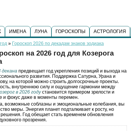
К
ИМЕНА
ЛУНА
ГОРОСКОПЫ
АСТРОЛОГИЯ
год
»
Гороскоп 2026 по декадам знаков зодиака
ороскоп на 2026 год для Козерога
а
3 декана
предвещает год укрепления позиций и выхода на
ссионального развития. Поддержка Сатурна, Урана и
ову, на которой можно строить долгосрочные проекты.
ость, внутреннюю силу и ощущение гармонии между
озерог в 2026 году
становится примером зрелости и
е и фокус даже в моменты перемен.
а, возможные соблазны и эмоциональные колебания, вы
ство меры. Энергия планет подталкивает к росту, но
и решения. Год обещает стать временем обновления
духовного прозрения.