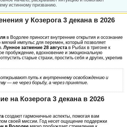
оему истинному призванию.
ения у Козерога 3 декана в 2026
аля
в Водолее приносит внутренние открытия и осознание
 мягкий импульс для перемен, который позволяет
ю.
Лунное затмение 28 августа
в Рыбах в тригоне к
ое пробуждение, вдохновение и эмоциональную
тпустить старые страхи, простить себя и других, укрепив
 открывают путь к внутреннему освобождению и
ву — не через борьбу, а через принятие.
е на Козерога 3 декана в 2026
та
создают гармоничные аспекты, помогая вам
лом своей миссии. Год несет ощущение поддержки
н в Водолее
мягко пробуждает стремление к