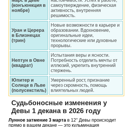
Марс в Деве
настойчивости. Успех в работе,
(конъюнкция в
самоутверждение, физическая
ноябре)
активность, внутренняя
решимость.
Новые возможности в карьере и
Уран и Церера
образовании. Вдохновение,
в Близнецах
оригинальные идеи,
(трин)
технологические или духовные
прорывы.
Испытания веры и ясности.
Нептун в Овне
Потребность отделить мечты от
(квадрат)
иллюзий, укрепить внутренний
стержень.
Юпитер и
Умеренный рост, признание
Солнце в Льве
через скромность, помощь
(полусекстиль)
влиятельных людей.
Судьбоносные изменения у
Девы 1 декана в 2026 году
Лунное затмение 3 марта
в 12° Девы происходит
прямо в вашем декане — это кульминация