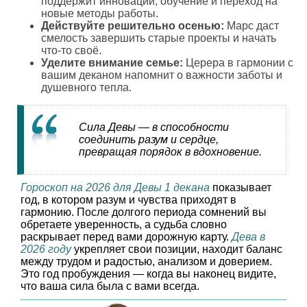
поддержит инновации, обучение и переход на
новые методы работы.
Действуйте решительно осенью:
Марс даст
смелость завершить старые проекты и начать
что-то своё.
Уделите внимание семье:
Церера в гармонии с
вашим деканом напомнит о важности заботы и
душевного тепла.
Сила Девы — в способности
соединить разум и сердце,
превращая порядок в вдохновение.
Гороскоп на 2026 для Девы 1 декана
показывает
год, в котором разум и чувства приходят в
гармонию. После долгого периода сомнений вы
обретаете уверенность, а судьба словно
раскрывает перед вами дорожную карту.
Дева в
2026 году
укрепляет свои позиции, находит баланс
между трудом и радостью, анализом и доверием.
Это год пробуждения — когда вы наконец видите,
что ваша сила была с вами всегда.