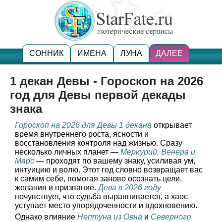
СОННИК
ИМЕНА
ЛУНА
ДАЛЕЕ
1 декан Девы - Гороскоп на 2026
год для Девы первой декады
знака
Гороскоп на 2026 для Девы 1 декана
открывает
время внутреннего роста, ясности и
восстановления контроля над жизнью. Сразу
несколько личных планет —
Меркурий, Венера и
Марс
— проходят по вашему знаку, усиливая ум,
интуицию и волю. Этот год словно возвращает вас
к самим себе, помогая заново осознать цели,
желания и призвание.
Дева в 2026 году
почувствует, что судьба выравнивается, а хаос
уступает место упорядоченности и вдохновению.
Однако влияние
Нептуна из Овна
и
Северного