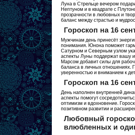
Луна в Стрельце вечером подари
Нептуном и в квадрате с Плутон
прозрачности в любовных и твор
баланс между страстью и мудрос
Гороскоп на 16 сен
Мужчинам день принесёт энерги
понимания. Юнона поможет гарм
Сатурном и Северным узлом ука
аспекты Луны поддержат вашу ин
Марсом добавит силы для рабоч
баланса в личных отношениях. Г
уверенностью и вниманием к де
Гороскоп на 16 сен
День наполнен внутренней дина
аспекты помогут сосредоточитьс
оптимизм и вдохновение. Гороск
позитивном развитии и расширен
Любовный гороскоп
влюбленных и оди