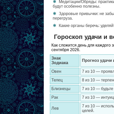
Медитации/Обряды: практики
будут особенно полезны.
Здоровые привычки: не забы
перегруза.
Какие органы беречь: уделя
Гороскоп удачи и в
Как сложится день для каждого 
сентября 2026.
Знак
Прогноз удачи 
Зодиака
Овен
7 из 10 — прояв
Телец
8 из 10 — терпен
Близнецы
7 из 10 — будьт
Рак
7 из 10 — интуи
7 из 10 — испол
Лев
целей.