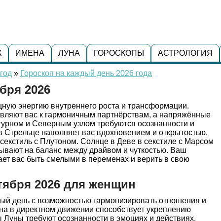
К
ИМЕНА
ЛУНА
ГОРОСКОПЫ
АСТРОЛОГИЯ
год
»
Гороскоп на каждый день 2026 года
бря 2026
щную энергию внутреннего роста и трансформации.
вляют вас к гармоничным партнёрствам, а напряжённые
турном и Северным узлом требуются осознанности и
в Стрельце наполняет вас вдохновением и открытостью,
секстиль с Плутоном. Солнце в Деве в секстиле с Марсом
ывают на баланс между драйвом и чуткостью. Ваш
ает вас быть смелыми в переменах и верить в свою
тября 2026 для женщин
й день с возможностью гармонизировать отношения и
на в директном движении способствует укреплению
 Луны требуют осознанности в эмоциях и действиях.