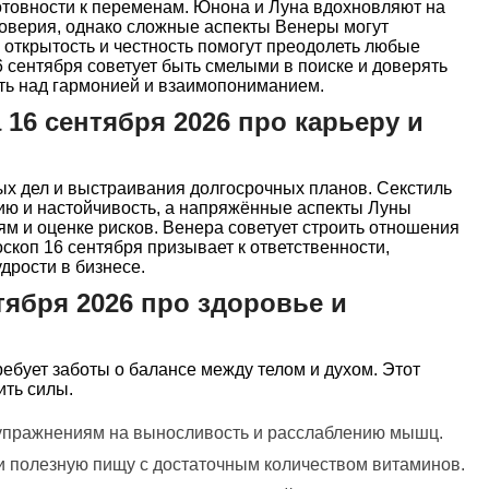
отовности к переменам. Юнона и Луна вдохновляют на
доверия, однако сложные аспекты Венеры могут
открытость и честность помогут преодолеть любые
6 сентября советует быть смелыми в поиске и доверять
ть над гармонией и взаимопониманием.
 16 сентября 2026 про карьеру и
х дел и выстраивания долгосрочных планов. Секстиль
ию и настойчивость, а напряжённые аспекты Луны
ям и оценке рисков. Венера советует строить отношения
оскоп 16 сентября призывает к ответственности,
дрости в бизнесе.
тября 2026 про здоровье и
ребует заботы о балансе между телом и духом. Этот
ить силы.
 упражнениям на выносливость и расслаблению мышц.
и полезную пищу с достаточным количеством витаминов.