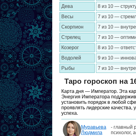
Дева
8 из 10 — струк
Весы
7 из 10 — стрем
Скорпион
7 из 10 — внутре
Стрелец
7 из 10 — оптим
Козерог
8 из 10 — ответс
Водолей
9 из 10 — иннов
Рыбы
7 из 10 — внутр
Таро гороскоп на 1
Карта дня — Император. Эта кар
Энергия Императора поддержива
установить порядок в любой сфе
проявлять лидерские качества, 
успеха.
Муравьева
- главный 
Людмила
психолог, 