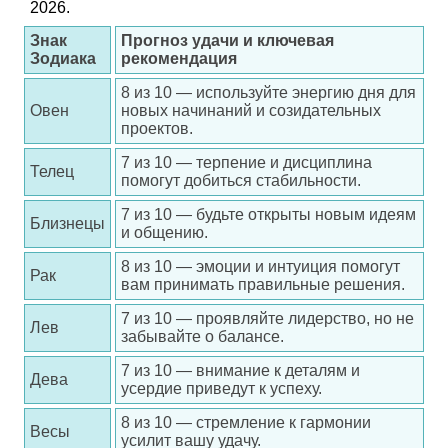
2026.
Знак
Прогноз удачи и ключевая
Зодиака
рекомендация
8 из 10 — используйте энергию дня для
Овен
новых начинаний и созидательных
проектов.
7 из 10 — терпение и дисциплина
Телец
помогут добиться стабильноcти.
7 из 10 — будьте открыты новым идеям
Близнецы
и общению.
8 из 10 — эмоции и интуиция помогут
Рак
вам принимать правильные решения.
7 из 10 — проявляйте лидерство, но не
Лев
забывайте о балансе.
7 из 10 — внимание к деталям и
Дева
усердие приведут к успеху.
8 из 10 — стремление к гармонии
Весы
усилит вашу удачу.