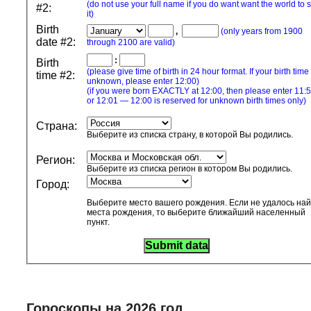
(do not use your full name if you do want want the world to 
#2:
it)
Birth
,
(only years from 1900
date #2:
through 2100 are valid)
:
Birth
(please give time of birth in 24 hour format. If your birth time 
time #2:
unknown, please enter 12:00)
(if you were born EXACTLY at 12:00, then please enter 11:
or 12:01 — 12:00 is reserved for unknown birth times only)
Страна:
Выберите из списка страну, в которой Вы родились.
Регион:
Выберите из списка регион в котором Вы родились.
Город:
Выберите место вашего рождения. Если не удалось на
места рождения, то выберите ближайший населенный
пункт.
Гороскопы на 2026 год