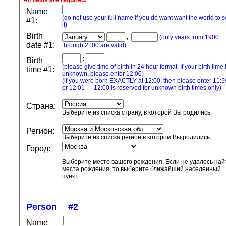
All fields are required.
Name
(do not use your full name if you do want want the world to 
#1:
it)
Birth
,
(only years from 1900
date #1:
through 2100 are valid)
:
Birth
(please give time of birth in 24 hour format. If your birth time 
time #1:
unknown, please enter 12:00)
(if you were born EXACTLY at 12:00, then please enter 11:5
or 12:01 — 12:00 is reserved for unknown birth times only)
Страна:
Выберите из списка страну, в которой Вы родились.
Регион:
Выберите из списка регион в котором Вы родились.
Город:
Выберите место вашего рождения. Если не удалось най
места рождения, то выберите ближайший населенный
пункт.
Person
#2
Name